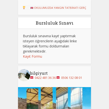
RU!
OKULUMUZDA YANGIN TATBİKATI GERÇEKLEŞTİRİLDİ
Dart Tu
Bursluluk Sınavı
Bursluluk sınavına kayıt yaptırmak
isteyen öğrencilerin aşağıdaki linke
tıklayarak formu doldurmaları
gerekmektedir.
Kayıt Formu
bilgiyurt
0422 481 36 36
0506 132 08 01