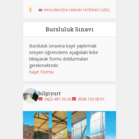
RU!
OKULUMUZDA YANGIN TATBİKATI GERÇEKLEŞTİRİLDİ
Dart Tu
Bursluluk Sınavı
Bursluluk sınavına kayıt yaptırmak
isteyen öğrencilerin aşağıdaki linke
tıklayarak formu doldurmaları
gerekmektedir.
Kayıt Formu
bilgiyurt
0422 481 36 36
0506 132 08 01