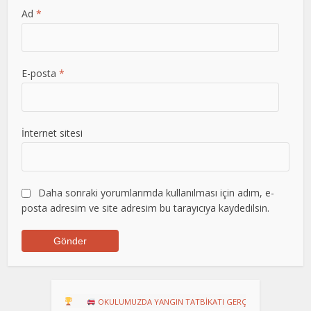
Ad
*
E-posta
*
İnternet sitesi
Daha sonraki yorumlarımda kullanılması için adım, e-
posta adresim ve site adresim bu tarayıcıya kaydedilsin.
RU!
OKULUMUZDA YANGIN TATBİKATI GERÇEKLEŞTİRİLDİ
Dart Tu