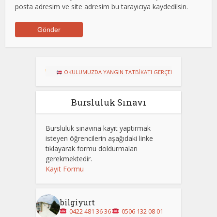
posta adresim ve site adresim bu tarayıcıya kaydedilsin.
!
OKULUMUZDA YANGIN TATBİKATI GERÇEKLEŞTİRİLDİ
Dart Turnu
Bursluluk Sınavı
Bursluluk sınavına kayıt yaptırmak
isteyen öğrencilerin aşağıdaki linke
tıklayarak formu doldurmaları
gerekmektedir.
Kayıt Formu
bilgiyurt
0422 481 36 36
0506 132 08 01