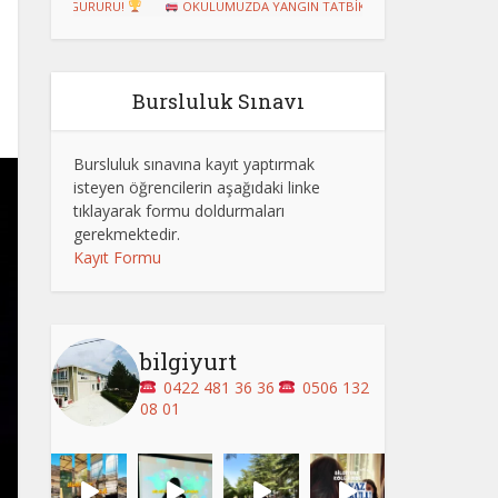
RURU!
OKULUMUZDA YANGIN TATBİKATI GERÇEKLEŞTİRİLDİ
Dart
Bursluluk Sınavı
Bursluluk sınavına kayıt yaptırmak
isteyen öğrencilerin aşağıdaki linke
tıklayarak formu doldurmaları
gerekmektedir.
Kayıt Formu
bilgiyurt
0422 481 36 36
0506 132
08 01