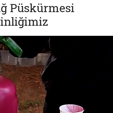
OKUL GAZETEMİZ
OKULUMUZUN GU
ğ Püskürmesi
inliğimiz