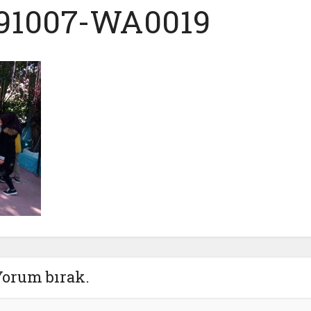
OKUL GAZETEMİZ
OKULUMU
91007-WA0019
Yorum bırak.