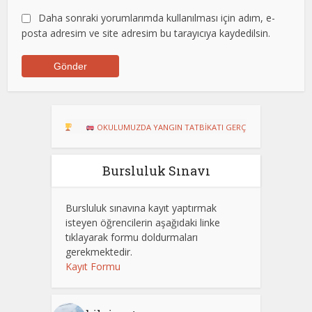
Daha sonraki yorumlarımda kullanılması için adım, e-
posta adresim ve site adresim bu tarayıcıya kaydedilsin.
U!
OKULUMUZDA YANGIN TATBİKATI GERÇEKLEŞTİRİLDİ
Dart Tur
Bursluluk Sınavı
Bursluluk sınavına kayıt yaptırmak
isteyen öğrencilerin aşağıdaki linke
tıklayarak formu doldurmaları
gerekmektedir.
Kayıt Formu