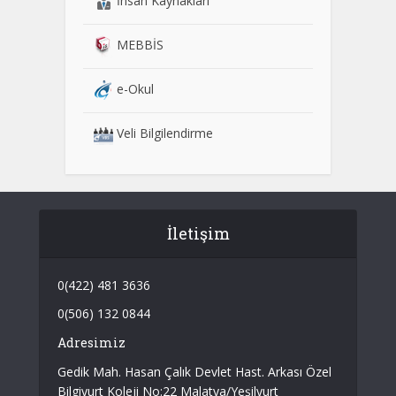
İnsan Kaynakları
MEBBİS
e-Okul
Veli Bilgilendirme
İletişim
0(422) 481 3636
0(506) 132 0844
Adresimiz
Gedik Mah. Hasan Çalık Devlet Hast. Arkası Özel
Bilgiyurt Koleji No:22 Malatya/Yeşilyurt