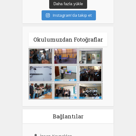
Daha fazla yükle
Instagram'da takip et
Okulumuzdan Fotoğraflar
Bağlantılar