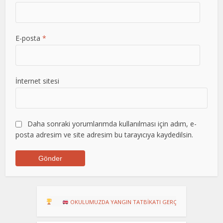
E-posta
*
İnternet sitesi
Daha sonraki yorumlarımda kullanılması için adım, e-
posta adresim ve site adresim bu tarayıcıya kaydedilsin.
URU!
OKULUMUZDA YANGIN TATBİKATI GERÇEKLEŞTİRİLDİ
Dart T