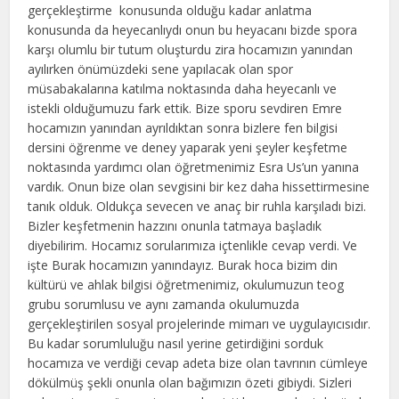
gerçekleştirme konusunda olduğu kadar anlatma
konusunda da heyecanlıydı onun bu heyacanı bizde spora
karşı olumlu bir tutum oluşturdu zira hocamızın yanından
ayılırken önümüzdeki sene yapılacak olan spor
müsabakalarına katılma noktasında daha heyecanlı ve
istekli olduğumuzu fark ettik. Bize sporu sevdiren Emre
hocamızın yanından ayrıldıktan sonra bizlere fen bilgisi
dersini öğrenme ve deney yaparak yeni şeyler keşfetme
noktasında yardımcı olan öğretmenimiz Esra Us’un yanına
vardık. Onun bize olan sevgisini bir kez daha hissettirmesine
tanık olduk. Oldukça sevecen ve anaç bir ruhla karşıladı bizi.
Bizler keşfetmenin hazzını onunla tatmaya başladık
diyebilirim. Hocamız sorularımıza içtenlikle cevap verdi. Ve
işte Burak hocamızın yanındayız. Burak hoca bizim din
kültürü ve ahlak bilgisi öğretmenimiz, okulumuzun teog
grubu sorumlusu ve aynı zamanda okulumuzda
gerçekleştirilen sosyal projelerinde mimarı ve uygulayıcısıdır.
Bu kadar sorumluluğu nasıl yerine getirdiğini sorduk
hocamıza ve verdiği cevap adeta bize olan tavrının cümleye
dökülmüş şekli onunla olan bağımızın özeti gibiydi. Sizleri