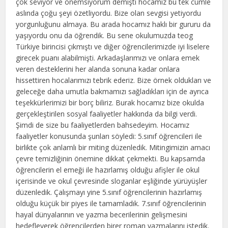
çok seviyor ve önemsiyorum demişti hocamız bu tek cümle
aslında çoğu şeyi özetliyordu. Bize olan sevgisi yetiyordu
yorgunluğunu almaya. Bu arada hocamız haklı bir gururu da
yaşıyordu onu da öğrendik. Bu sene okulumuzda teog
Türkiye birincisi çıkmıştı ve diğer öğrencilerimizde iyi liselere
girecek puanı alabilmişti. Arkadaşlarımızı ve onlara emek
veren desteklerini her alanda sonuna kadar onlara
hissettiren hocalarımızı tebrik ederiz. Bize örnek oldukları ve
geleceğe daha umutla bakmamızı sağladıkları için de ayrıca
teşekkürlerimizi bir borç biliriz. Burak hocamız bize okulda
gerçekleştirilen sosyal faaliyetler hakkında da bilgi verdi.
Şimdi de size bu faaliyetlerden bahsedeyim. Hocamız
faaliyetler konusunda şunları söyledi: 5.sınıf öğrencileri ile
birlikte çok anlamlı bir miting düzenledik. Mitingimizin amacı
çevre temizliğinin önemine dikkat çekmekti. Bu kapsamda
öğrencilerin el emeği ile hazırlamış olduğu afişler ile okul
içerisinde ve okul çevresinde sloganlar eşliğinde yürüyüşler
düzenledik. Çalışmayı yine 5.sınıf öğrencilerinin hazırlamış
olduğu küçük bir piyes ile tamamladık. 7.sınıf öğrencilerinin
hayal dünyalarının ve yazma becerilerinin gelişmesini
hedefleyerek öğrencilerden birer roman yazmalarını istedik.