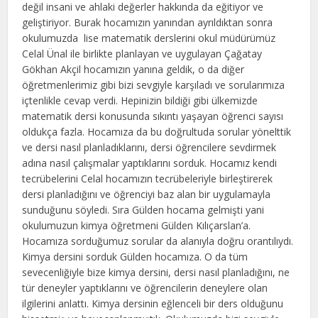
değil insani ve ahlaki değerler hakkında da eğitiyor ve
geliştiriyor. Burak hocamızın yanından ayrıldıktan sonra
okulumuzda lise matematik derslerini okul müdürümüz
Celal Ünal ile birlikte planlayan ve uygulayan Çağatay
Gökhan Akçil hocamızın yanına geldik, o da diğer
öğretmenlerimiz gibi bizi sevgiyle karşıladı ve sorularımıza
içtenlikle cevap verdi. Hepinizin bildiği gibi ülkemizde
matematik dersi konusunda sıkıntı yaşayan öğrenci sayısı
oldukça fazla. Hocamıza da bu doğrultuda sorular yönelttik
ve dersi nasıl planladıklarını, dersi öğrencilere sevdirmek
adına nasıl çalışmalar yaptıklarını sorduk. Hocamız kendi
tecrübelerini Celal hocamızın tecrübeleriyle birleştirerek
dersi planladığını ve öğrenciyi baz alan bir uygulamayla
sunduğunu söyledi. Sıra Gülden hocama gelmişti yani
okulumuzun kimya öğretmeni Gülden Kılıçarslan’a.
Hocamıza sorduğumuz sorular da alanıyla doğru orantılıydı.
Kimya dersini sorduk Gülden hocamıza. O da tüm
sevecenliğiyle bize kimya dersini, dersi nasıl planladığını, ne
tür deneyler yaptıklarını ve öğrencilerin deneylere olan
ilgilerini anlattı. Kimya dersinin eğlenceli bir ders olduğunu