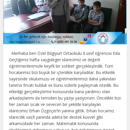
Merhaba ben Özel Bilgiyurt Ortaokulu 6.sınıf öğrencisi Eda.
Geçtiğimiz hafta saygıdeger idarecimiz ve değerli
öğretmenlerimizle keyifli bir sohbet gerçekleştirdik. Tüm
hocalarımız bizi büyük bir içtenlikle karşıladılar. Bu etkinlik
sayesinde okulumuzu ve öğretmenlerimizi daha yakından
tanıma fırsatı bulduk ve bunu sizlerle paylaşmak istedik. Bu
etkinliği gerçekleştirme konusunda bana yardımcı olan
arkadaşlarımı da temsilen bu yazıyı yazıyorum. Öncelikle bizi
her zaman sıcak ve sevecen bir şekilde karşılayan
idarecimiz Erhan Özgöçer’in yanına gittik. Erhan hocamız
idarecilik vasfı yanında adeta bir destek kuvvet gibi
arkamızdadır her zaman. Matematik konusunda
eksiklerimizi gidermeye çalışır ve bizi geliştirmeye gayret