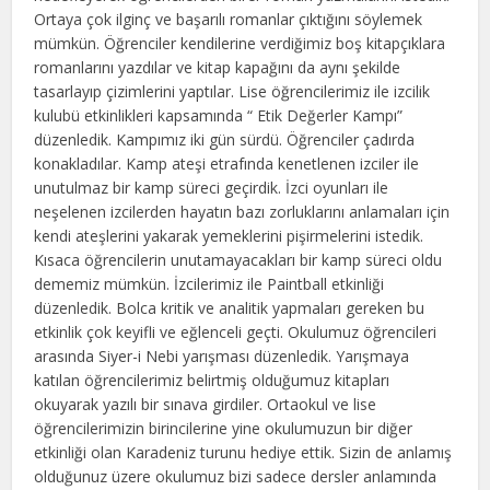
Ortaya çok ilginç ve başarılı romanlar çıktığını söylemek
mümkün. Öğrenciler kendilerine verdiğimiz boş kitapçıklara
romanlarını yazdılar ve kitap kapağını da aynı şekilde
tasarlayıp çizimlerini yaptılar. Lise öğrencilerimiz ile izcilik
kulubü etkinlikleri kapsamında “ Etik Değerler Kampı”
düzenledik. Kampımız iki gün sürdü. Öğrenciler çadırda
konakladılar. Kamp ateşi etrafında kenetlenen izciler ile
unutulmaz bir kamp süreci geçirdik. İzci oyunları ile
neşelenen izcilerden hayatın bazı zorluklarını anlamaları için
kendi ateşlerini yakarak yemeklerini pişirmelerini istedik.
Kısaca öğrencilerin unutamayacakları bir kamp süreci oldu
dememiz mümkün. İzcilerimiz ile Paintball etkinliği
düzenledik. Bolca kritik ve analitik yapmaları gereken bu
etkinlik çok keyifli ve eğlenceli geçti. Okulumuz öğrencileri
arasında Siyer-i Nebi yarışması düzenledik. Yarışmaya
katılan öğrencilerimiz belirtmiş olduğumuz kitapları
okuyarak yazılı bir sınava girdiler. Ortaokul ve lise
öğrencilerimizin birincilerine yine okulumuzun bir diğer
etkinliği olan Karadeniz turunu hediye ettik. Sizin de anlamış
olduğunuz üzere okulumuz bizi sadece dersler anlamında