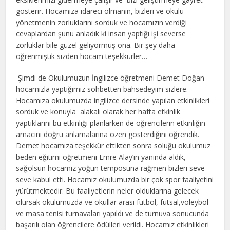
gösterir. Hocamıza idareci olmanın, bizleri ve okulu
yönetmenin zorluklarını sorduk ve hocamızın verdiği
cevaplardan şunu anladık ki insan yaptığı işi severse
zorluklar bile güzel geliyormuş ona. Bir şey daha
öğrenmiştik sizden hocam teşekkürler…
Şimdi de Okulumuzun İngilizce öğretmeni Demet Doğan
hocamızla yaptığımız sohbetten bahsedeyim sizlere.
Hocamıza okulumuzda ingilizce dersinde yapılan etkinlikleri
sorduk ve konuyla alakalı olarak her hafta etkinlik
yaptıklarını bu etkinliği planlarken de öğrencilerin etkinliğin
amacını doğru anlamalarına özen gösterdiğini öğrendik.
Demet hocamıza teşekkür ettikten sonra soluğu okulumuz
beden eğitimi öğretmeni Emre Alay’ın yanında aldık,
sağolsun hocamız yoğun temposuna rağmen bizleri seve
seve kabul etti. Hocamız okulumuzda bir çok spor faaliyetini
yürütmektedir. Bu faaliyetlerin neler olduklarına gelecek
olursak okulumuzda ve okullar arası futbol, futsal,voleybol
ve masa tenisi turnavaları yapıldı ve de turnuva sonucunda
başarılı olan öğrencilere ödülleri verildi. Hocamız etkinlikleri