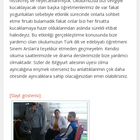
hissetmiş ve heyecanlanmıştık. Okulumuzda bizi sevgiyle
kucaklayacak olan başka öğretmenlerimiz de var fakat
yogunlukları sebebiyle etkinlik sürecinde onlarla sohbet
etme fırsatı bulamadık fakat onlar bizi her fırsatta
kucaklamaya hazır olduklarından aslında sürekli irtibat
halindeyiz. Bu etkinliği gerçekleştirme konusunda bize
yardımcı olan okulumuzun Türk dili ve edebiyatı öğretmeni
Sinem Arslan’a teşekkür etmeden geçmeyelim. Kendisi
okuma saatlerimizde ve drama derslerimizde bize yardımcı
olmaktadır. Sizler de Bilgiyurt ailesinin üyesi olma
ayrıcalığına erişmek isterseniz bu anlattıklarımın çok daha
ötesinde ayrıcalıklara sahip olacağınızdan emin olabilirsiniz.
[Slayt gösterisi]