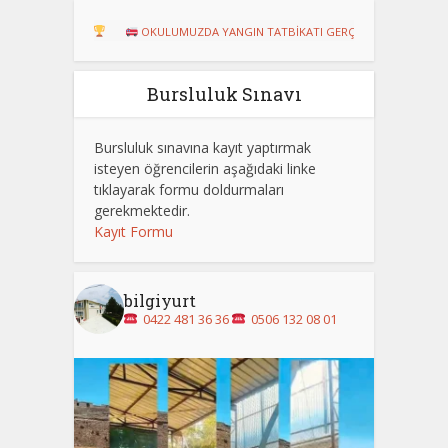
RU!
OKULUMUZDA YANGIN TATBİKATI GERÇEKLEŞTİRİLDİ
Dart Tu
Bursluluk Sınavı
Bursluluk sınavına kayıt yaptırmak
isteyen öğrencilerin aşağıdaki linke
tıklayarak formu doldurmaları
gerekmektedir.
Kayıt Formu
bilgiyurt
0422 481 36 36
0506 132 08 01