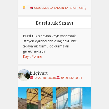
RU!
OKULUMUZDA YANGIN TATBİKATI GERÇEKLEŞTİRİLDİ
Dart Tu
Bursluluk Sınavı
Bursluluk sınavına kayıt yaptırmak
isteyen öğrencilerin aşağıdaki linke
tıklayarak formu doldurmaları
gerekmektedir.
Kayıt Formu
bilgiyurt
0422 481 36 36
0506 132 08 01