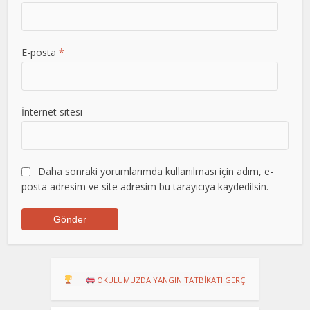
E-posta
*
İnternet sitesi
Daha sonraki yorumlarımda kullanılması için adım, e-
posta adresim ve site adresim bu tarayıcıya kaydedilsin.
RU!
OKULUMUZDA YANGIN TATBİKATI GERÇEKLEŞTİRİLDİ
Dart Tu