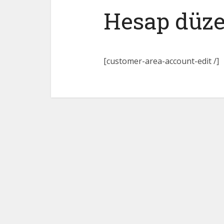
Hesap düz
[customer-area-account-edit /]