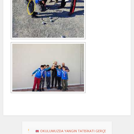
!
OKULUMUZDA YANGIN TATBİKATI GERÇEKLEŞTİRİLDİ
Dart Turnu