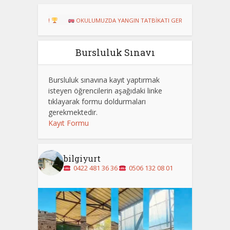
RURU!
OKULUMUZDA YANGIN TATBİKATI GERÇEKLEŞTİRİLDİ
Dart 
Bursluluk Sınavı
Bursluluk sınavına kayıt yaptırmak
isteyen öğrencilerin aşağıdaki linke
tıklayarak formu doldurmaları
gerekmektedir.
Kayıt Formu
bilgiyurt
0422 481 36 36
0506 132 08 01