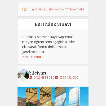
RURU!
OKULUMUZDA YANGIN TATBİKATI GERÇEKLEŞTİRİLDİ
Dart
Bursluluk Sınavı
Bursluluk sınavına kayıt yaptırmak
isteyen öğrencilerin aşağıdaki linke
tıklayarak formu doldurmaları
gerekmektedir.
Kayıt Formu
bilgiyurt
0422 481 36 36
0506 132 08 01