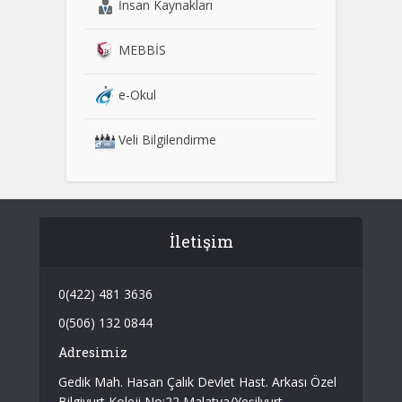
İnsan Kaynakları
MEBBİS
e-Okul
Veli Bilgilendirme
İletişim
0(422) 481 3636
0(506) 132 0844
Adresimiz
Gedik Mah. Hasan Çalık Devlet Hast. Arkası Özel
Bilgiyurt Koleji No:22 Malatya/Yeşilyurt